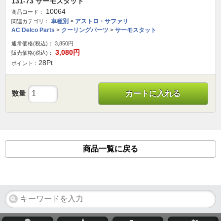
131-73 サーモスタット
10064
商品コード：
車種別
>
アストロ・サファリ
関連カテゴリ：
AC Delco Parts
>
クーリングパーツ
>
サーモスタット
通常価格(税込)：
3,850
円
3,080
円
販売価格(税込)：
28
Pt
ポイント：
数量
カートに入れる
商品一覧に戻る