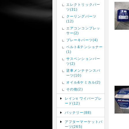
エレクトリックパー
ツ(31)
クーリングパーツ
(12)
エアコンコンプレッ
サー(2)
ブレーキパーツ(4)
ベルト&テンショナー
(1)
サスペンションパー
ツ(2)
逆車メンテナンスパ
ーツ(10)
オイル&ケミカル(2)
その他(2)
レインx ワイパーブレ
ード(12)
バッテリー(88)
アフターマーケットパ
ーツ(265)