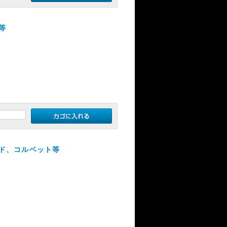
等
ド、コルベット等