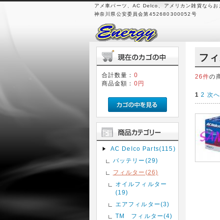
アメ車パーツ、AC Delco、アメリカン雑貨なら
神奈川県公安委員会第452680300052号
フィ
合計数量：
0
26件
の
商品金額：
0円
1
2
次へ
AC Delco Parts(115)
バッテリー(29)
フィルター(26)
オイルフィルター
(19)
エアフィルター(3)
TM フィルター(4)