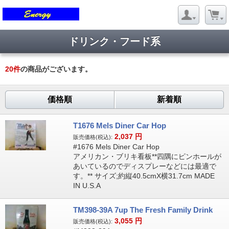
ドリンク・フード系
20
件
の商品がございます。
価格順
新着順
T1676 Mels Diner Car Hop
2,037
円
販売価格(税込):
#1676 Mels Diner Car Hop
アメリカン・ブリキ看板**四隅にピンホールが
あいているのでディスプレーなどには最適で
す。** サイズ;約縦40.5cmX横31.7cm MADE
IN U.S.A
TM398-39A 7up The Fresh Family Drink
3,055
円
販売価格(税込):