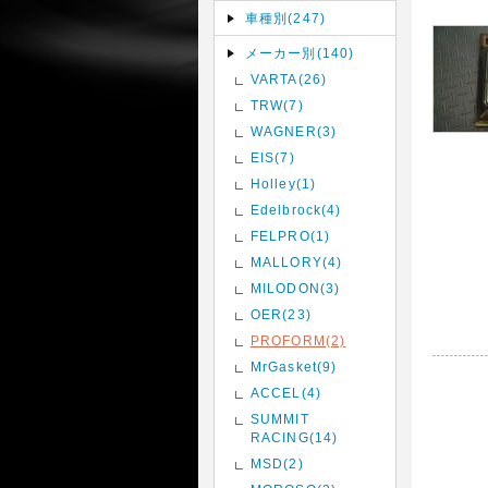
車種別(247)
メーカー別(140)
VARTA(26)
TRW(7)
WAGNER(3)
EIS(7)
Holley(1)
Edelbrock(4)
FELPRO(1)
MALLORY(4)
MILODON(3)
OER(23)
PROFORM(2)
MrGasket(9)
ACCEL(4)
SUMMIT
RACING(14)
MSD(2)