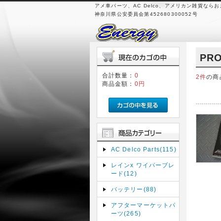
アメ車パーツ、AC Delco、アメリカン雑貨なら
神奈川県公安委員会第452680300052号
PR
合計数量：
0
2件
の商
商品金額：
0円
AC Delco Parts(115)
レインx ワイパーブレ
ード(12)
バッテリー(88)
アフターマーケットパ
ーツ(265)